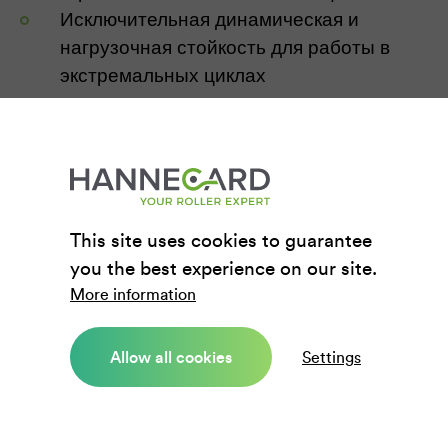
Исключительная динамическая и
нагрузочная стойкость для работы в
экстремальных циклах
Композитные
This site uses cookies to guarantee
покрытия
you the best experience on our site.
More information
Мы также специализируемся на
Allow all cookies
Settings
инновационных композитных покрытиях
роликов для бумажной промышленности и
других промышленных применений.