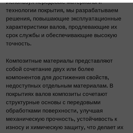
Используя передовые материалы и
технологии покрытия, мы разрабатываем
решения, повышающие эксплуатационные
характеристики валов, продлевающие их
срок службы и обеспечивающие высокую
точность.
Композитные материалы представляют
собой сочетание двух или более
компонентов для достижения свойств,
недоступных отдельным материалам. В
покрытиях валов композиты сочетают
структурные основы с передовыми
обработками поверхности, улучшая
механическую прочность, устойчивость к
износу и химическую защиту, что делает их